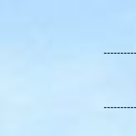
---------
---------