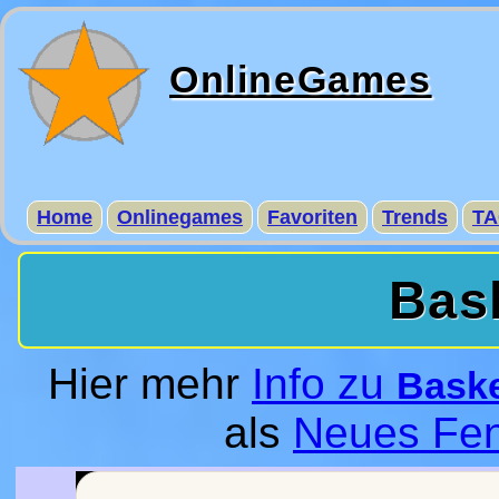
OnlineGames
Home
Onlinegames
Favoriten
Trends
TA
Bas
Hier mehr
Info zu
Baske
als
Neues Fen