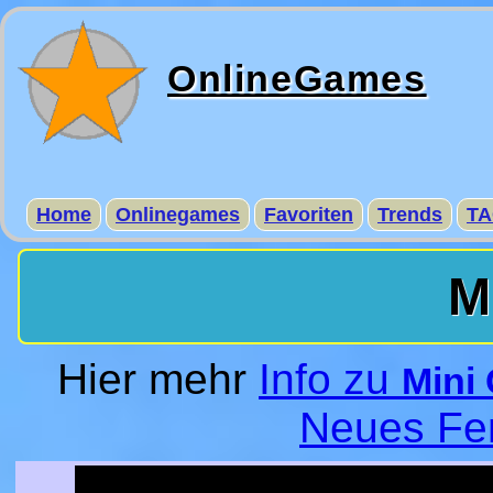
OnlineGames
Home
Onlinegames
Favoriten
Trends
TA
M
Hier mehr
Info zu
Mini
Neues Fe