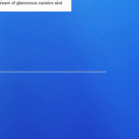
 dream of glamorous careers and