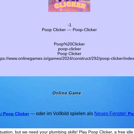
-1
Poop Clicker --- Poop-Clicker
Poop%20Clicker
poop-clicker
Poop Clicker
tps://www.onlinegames.io/games/2024/construct/292/poop-clicker/index
Online Game
zu
--- oder im Vollbild spielen als
Neues Fenster:
Poop Clicker
Po
ituation, but we need your plumbing skills! Play Poop Clicker, a free idl