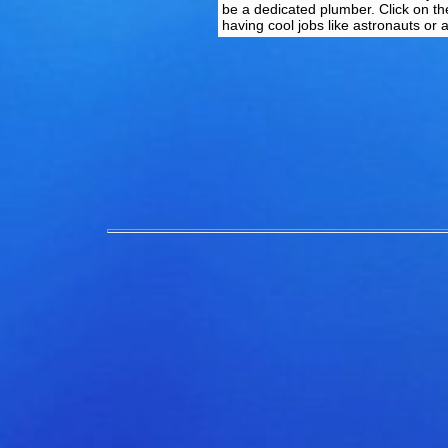
be a dedicated plumber. Click on t
having cool jobs like astronauts or 