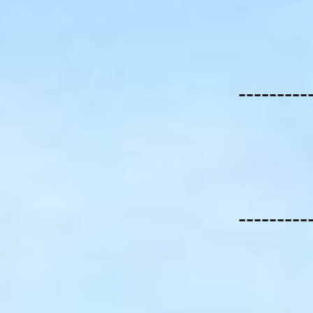
---------
---------