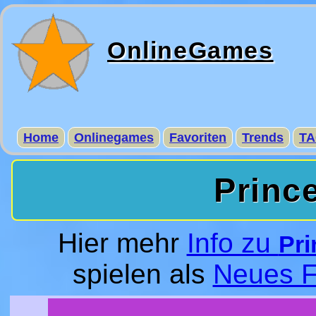
OnlineGames
Home
Onlinegames
Favoriten
Trends
TA
Princ
Hier mehr
Info zu
Pri
spielen als
Neues F