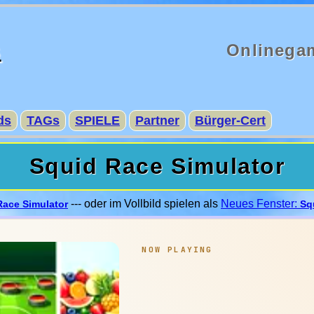
s
Onlinega
ds
TAGs
SPIELE
Partner
Bürger-Cert
Squid Race Simulator
--- oder im Vollbild spielen als
Neues Fenster:
Race Simulator
Sq