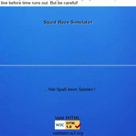
 line before time runs out. But be careful!
Squid Race Simulator
... Viel Spaß beim Spielen !
Valid XHTML:
validator.w3.org