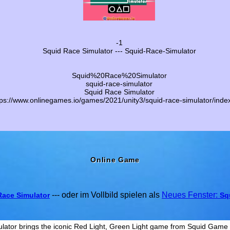
-1
Squid Race Simulator --- Squid-Race-Simulator
Squid%20Race%20Simulator
squid-race-simulator
Squid Race Simulator
tps://www.onlinegames.io/games/2021/unity3/squid-race-simulator/inde
Online Game
--- oder im Vollbild spielen als
Neues Fenster:
Race Simulator
Sq
lator brings the iconic Red Light, Green Light game from Squid Game to