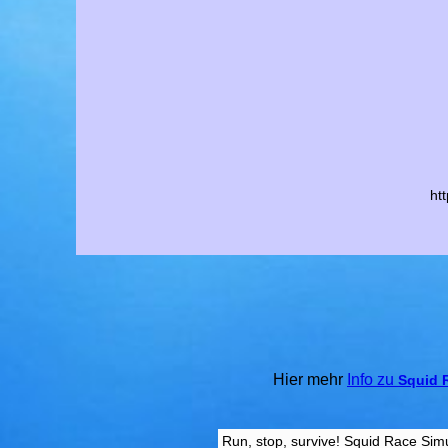
ht
Hier mehr
Info zu
Squid 
Run, stop, survive! Squid Race Simu