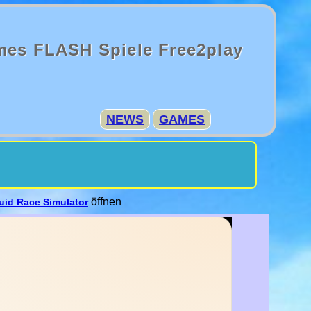
mes FLASH Spiele Free2play
NEWS
GAMES
öffnen
uid Race Simulator