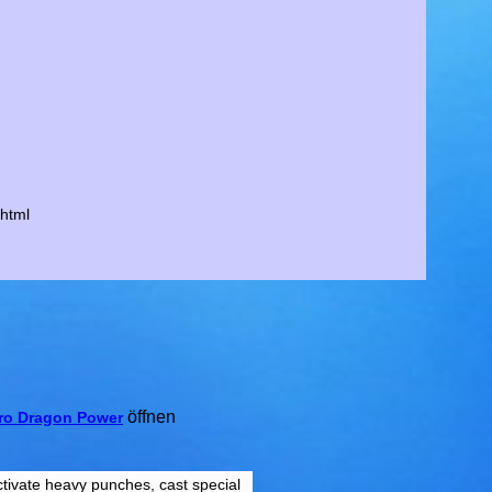
html
öffnen
ro Dragon Power
Activate heavy punches, cast special