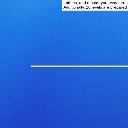
abilities, and master your way throu
Additionally, 20 levels are prepared