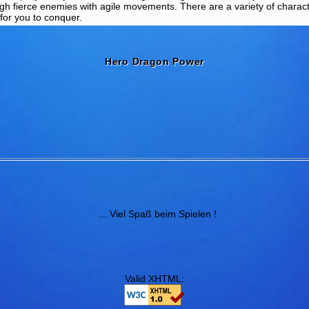
gh fierce enemies with agile movements. There are a variety of characte
 for you to conquer.
Hero Dragon Power
... Viel Spaß beim Spielen !
Valid XHTML: