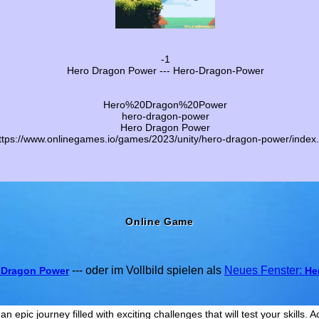
-1
Hero Dragon Power --- Hero-Dragon-Power
Hero%20Dragon%20Power
hero-dragon-power
Hero Dragon Power
ttps://www.onlinegames.io/games/2023/unity/hero-dragon-power/index.
Online Game
--- oder im Vollbild spielen als
Neues Fenster:
 Dragon Power
He
 epic journey filled with exciting challenges that will test your skills. 