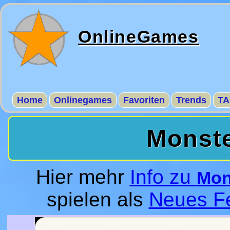
OnlineGames
Home
Onlinegames
Favoriten
Trends
TA
Monste
Hier mehr
Info zu
Mon
spielen als
Neues F