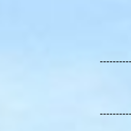
---------
---------