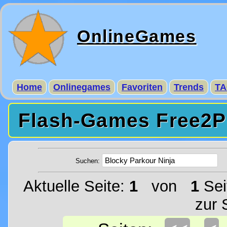
OnlineGames
Home
Onlinegames
Favoriten
Trends
TA
Flash-Games Free2Pl
Suchen:
Aktuelle Seite:
1
von
1
Sei
zur 