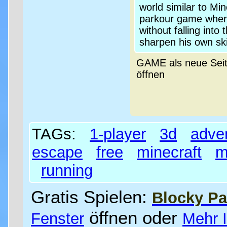
world similar to Mi
parkour game where
without falling into
sharpen his own ski
GAME als neue Sei
öffnen
TAGs:
1-player
3d
adve
escape
free
minecraft
m
running
Gratis Spielen:
Blocky Pa
öffnen oder
Fenster
Mehr 