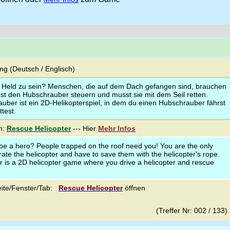
g (Deutsch / Englisch)
ein Held zu sein? Menschen, die auf dem Dach gefangen sind, brauchen
nst den Hubschrauber steuern und musst sie mit dem Seil retten.
uber ist ein 2D-Helikopterspiel, in dem du einen Hubschrauber fährst
test.
n:
Rescue Helicopter
--- Hier
Mehr Infos
be a hero? People trapped on the roof need you! You are the only
te the helicopter and have to save them with the helicopter's rope.
 is a 2D helicopter game where you drive a helicopter and rescue
ite/Fenster/Tab:
Rescue Helicopter
öffnen
(Treffer Nr: 002 / 133