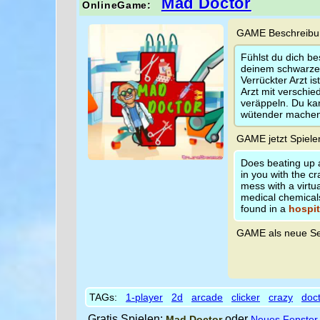
Mad Doctor
OnlineGame:
GAME Beschreibun
Fühlst du dich be
deinem schwarzen
Verrückter Arzt is
Arzt mit verschi
veräppeln. Du kan
wütender machen
GAME jetzt Spiele
Does beating up 
in you with the c
mess with a virtu
medical chemical
found in a
hospit
GAME als neue Se
TAGs:
1-player
2d
arcade
clicker
crazy
doc
Gratis Spielen:
oder
Mad Doctor
Neues Fenster