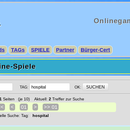
s
Onlinega
ds
TAGs
SPIELE
Partner
Bürger-Cert
ine-Spiele
TAG:
OK:
1
Seiten (je 10) Aktuell:
2
Treffer zur Suche
<<
<
01
>
>> 01
elle Suche: Tag:
hospital