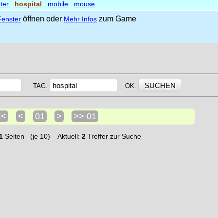
ter
hospital
mobile
mouse
öffnen oder
zum Game
enster
Mehr Infos
TAG:
OK:
<<
<
01
>
>> 01
1
Seiten (je 10) Aktuell:
2
Treffer zur Suche