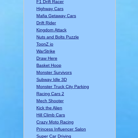
F1 Drift Racer
Highway Cars
Mafia Getaway Cars
Drift Rider
Kingdom Attack
Nuts and Bolts Puzzle
ToonZ io
WarStrike
Draw Here
Basket Hoop
Monster Survivors
Subway Idle 3D
Monster Truck City Parking
Racing Cars 2
Mech Shooter
Kick the Alien
Hill Climb Cars
Crazy Moto Racing
Princess Influencer Salon
Super Car Driving