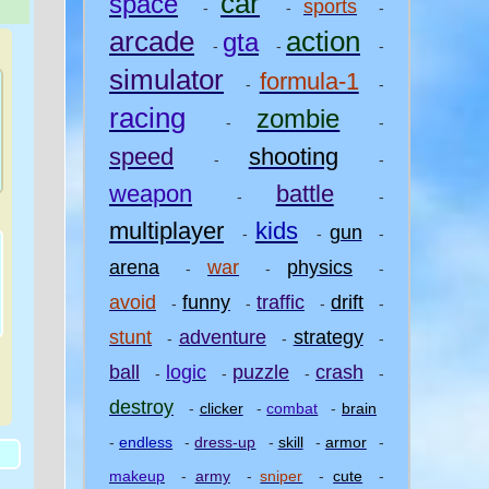
car
space
sports
-
-
-
arcade
action
gta
-
-
-
simulator
formula-1
-
-
racing
zombie
-
-
speed
shooting
-
-
weapon
battle
-
-
multiplayer
kids
gun
-
-
-
arena
war
physics
-
-
-
avoid
funny
traffic
drift
-
-
-
-
stunt
adventure
strategy
-
-
-
ball
logic
puzzle
crash
-
-
-
-
)
destroy
-
clicker
-
combat
-
brain
-
endless
-
dress-up
-
skill
-
armor
-
makeup
-
army
-
sniper
-
cute
-