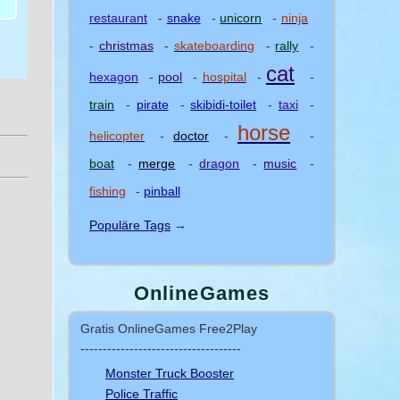
restaurant
-
snake
-
unicorn
-
ninja
-
christmas
-
skateboarding
-
rally
-
cat
hexagon
-
pool
-
hospital
-
-
train
-
pirate
-
skibidi-toilet
-
taxi
-
horse
helicopter
-
doctor
-
-
boat
-
merge
-
dragon
-
music
-
fishing
-
pinball
Populäre Tags
→
OnlineGames
Gratis OnlineGames Free2Play
------------------------------------
Monster Truck Booster
Police Traffic