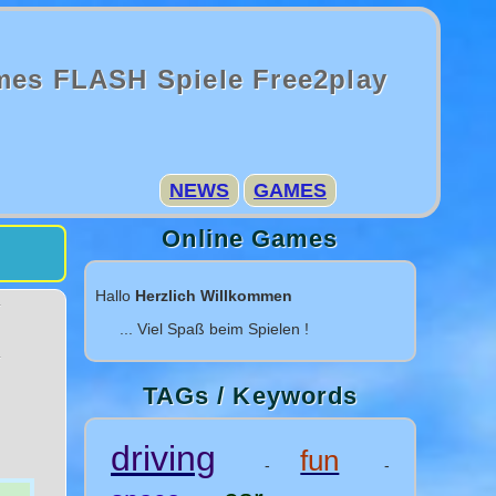
mes FLASH Spiele Free2play
NEWS
GAMES
Online Games
Hallo
Herzlich Willkommen
... Viel Spaß beim Spielen !
TAGs / Keywords
driving
fun
-
-