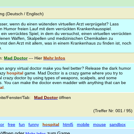
g (Deutsch / Englisch)
sser, wenn du einen wütenden virtuellen Arzt verprügelst? Lass
 Humor freien Lauf mit dem verrückten Krankenhausspiel.
t ein verrücktes Spiel, in dem du versuchst, einen virtuellen verrückten
edenen Waffen, Skalpellen und medizinischen Chemikalien zu
nst den Arzt mit allem, was in einem Krankenhaus zu finden ist, noch
.
n:
Mad Doctor
--- Hier
Mehr Infos
an angry virtual doctor make you feel better? Release the dark humor
razy
hospital
game. Mad Doctor is a crazy game where you try to
al crazy doctor by using types of weapons, scalpels, and some
s. You can make the doctor even madder with anything that can be
al
.
ite/Fenster/Tab:
Mad Doctor
öffnen
(Treffer Nr: 001 / 95
tor
free
fun
funny
hospital
html5
mobile
mouse
sandbox
öffnen oder
zum Game
Mehr Infos