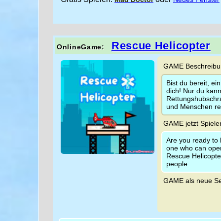
Rescue Helicopter
OnlineGame:
GAME Beschreibun
Bist du bereit, 
dich! Nur du kan
Rettungshubschra
und Menschen ret
GAME jetzt Spiele
Are you ready to 
one who can opera
Rescue Helicopter
people.
GAME als neue Se