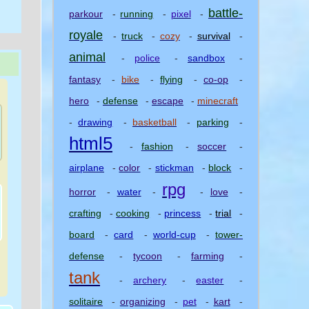
battle-
parkour
-
running
-
pixel
-
royale
-
truck
-
cozy
-
survival
-
animal
-
police
-
sandbox
-
fantasy
-
bike
-
flying
-
co-op
-
hero
-
defense
-
escape
-
minecraft
-
drawing
-
basketball
-
parking
-
html5
-
fashion
-
soccer
-
airplane
-
color
-
stickman
-
block
-
rpg
horror
-
water
-
-
love
-
crafting
-
cooking
-
princess
-
trial
-
board
-
card
-
world-cup
-
tower-
defense
-
tycoon
-
farming
-
tank
-
archery
-
easter
-
)
solitaire
-
organizing
-
pet
-
kart
-