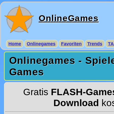
OnlineGames
Home
Onlinegames
Favoriten
Trends
TA
Onlinegames - Spiel
Games
Gratis
FLASH-Game
Download
ko