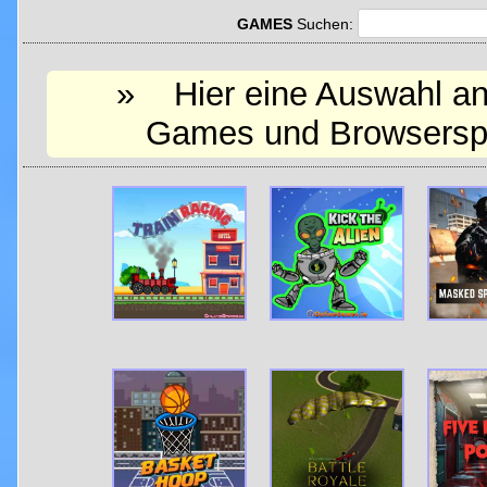
GAMES
Suchen:
» Hier eine Auswahl a
Games und Browsersp