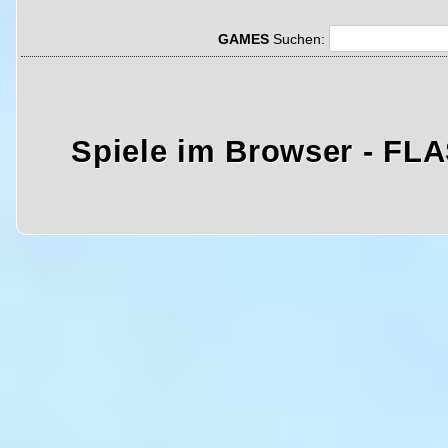
GAMES
Suchen:
Spiele im Browser - FL