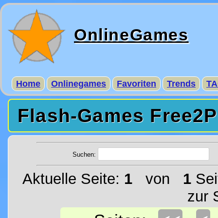
OnlineGames
Home
Onlinegames
Favoriten
Trends
TA
Flash-Games Free2Pl
Suchen:
Aktuelle Seite:
1
von
1
Sei
zur 