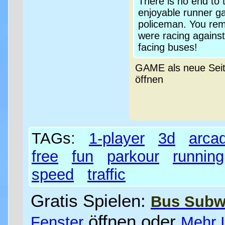
There is no end to
enjoyable runner g
policeman. You rem
were racing against
facing buses!
GAME als neue Sei
öffnen
TAGs:
1-player
3d
arca
free
fun
parkour
running
speed
traffic
Gratis Spielen:
Bus Subw
öffnen oder
Fenster
Mehr 