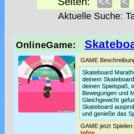
<<
<
Seiten:
Aktuelle Suche: 
Skatebo
OnlineGame:
GAME Beschreibung 
Skateboard Maratho
deinem Skateboard 
deinen Spielspaß, 
Bewegungen und Ma
Gleichgewicht gefu
Skateboard ausprob
und genieße das Sp
GAME jetzt Spielen
Infos